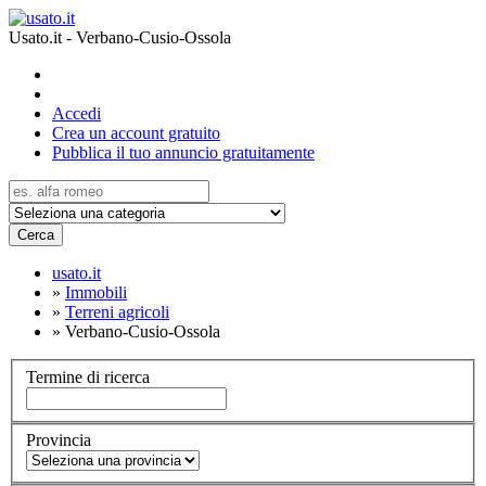
Usato.it - Verbano-Cusio-Ossola
Accedi
Crea un account gratuito
Pubblica il tuo annuncio gratuitamente
Cerca
usato.it
»
Immobili
»
Terreni agricoli
»
Verbano-Cusio-Ossola
Termine di ricerca
Provincia