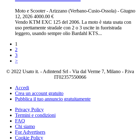
Moto e Scooter
-
Arizzano (Verbano-Cusio-Ossola)
-
Giugno
12, 2026
4000.00 €
Vendo KTM EXC 125 del 2006. La moto è stata usata con
uso prettamente stradale con 2 o 3 uscite in fuoristrada
leggero, usando sempre olio Bardahl KTS...
1
2
3
>
© 2022 Usato it. - Adintend Srl - Via dal Verme 7, Milano - P.iva
IT02357550066
Accedi
Crea un account gratuito
Pubblica il tuo annuncio gratuitamente
Privacy Policy
Termini e condizioni
FAQ
Chi siamo
For Advertisers
Cookie Policy