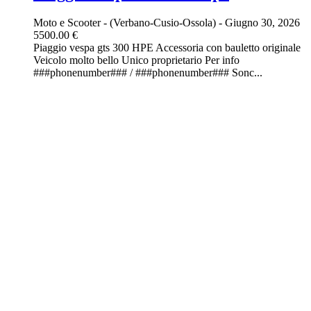
Moto e Scooter
-
(Verbano-Cusio-Ossola)
-
Giugno 30, 2026
5500.00 €
Piaggio vespa gts 300 HPE Accessoria con bauletto originale
Veicolo molto bello Unico proprietario Per info
###phonenumber### / ###phonenumber### Sonc...