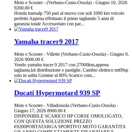
Moto e Scooter
-
(Verbano-Cusio-Ossola)
-
Giugno 10, 2026
9200.00 €
Honda transalp 750 pari al nuovo con soli 1000 km veicolo
perfetto Appena effettuato il primo tagliando 5 anni di
garanzia totale Accessoriato con par...
Yamaha tracer9 2017
Moto e Scooter
-
Villette (Verbano-Cusio-Ossola)
-
Giugno 9,
2026
9000.00 €
Vendo yamaha tracer 9 2017 con 27000km,appena
taglianta,kit distribuzione e pastiglie. Cambio elettrico mt09sp
solo in salita Gomme al 80% Scarico com...
Ducati Hypermotard 939 SP
Moto e Scooter
-
Villadossola (Verbano-Cusio-Ossola)
-
Giugno 17, 2026
8900.00 €
DISPONIBILE SCARICO HP CORSE OMOLOGATO,
CON QUESTA SOLUZIONE PREZZO
€9200PORTATARGA SPORTIVO MOTO GARANTITA
UN ANNO COMPLETAMENTE FINANZIABILE