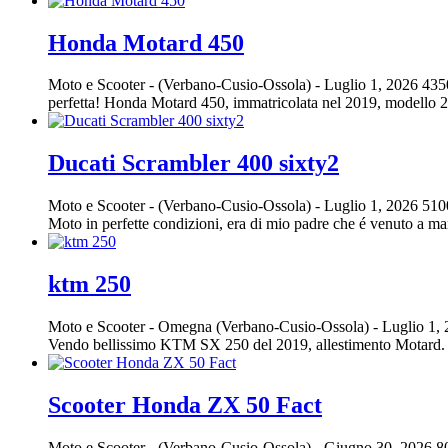
Honda Motard 450
Moto e Scooter
-
(Verbano-Cusio-Ossola)
-
Luglio 1, 2026
435
perfetta! Honda Motard 450, immatricolata nel 2019, modello 2
Ducati Scrambler 400 sixty2
Moto e Scooter
-
(Verbano-Cusio-Ossola)
-
Luglio 1, 2026
510
Moto in perfette condizioni, era di mio padre che é venuto a man
ktm 250
Moto e Scooter
-
Omegna (Verbano-Cusio-Ossola)
-
Luglio 1,
Vendo bellissimo KTM SX 250 del 2019, allestimento Motard. Ris
Scooter Honda ZX 50 Fact
Moto e Scooter
-
(Verbano-Cusio-Ossola)
-
Giugno 30, 2026
8