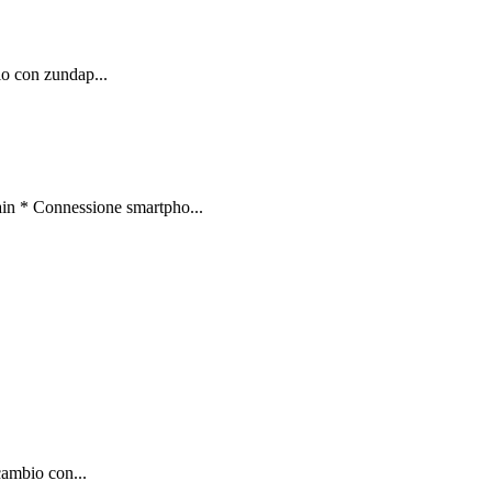
io con zundap...
in * Connessione smartpho...
scambio con...