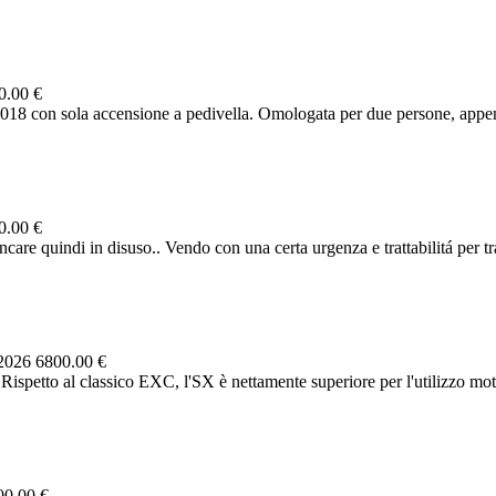
0.00 €
018 con sola accensione a pedivella. Omologata per due persone, appena
0.00 €
care quindi in disuso.. Vendo con una certa urgenza e trattabilitá per tr
 2026
6800.00 €
petto al classico EXC, l'SX è nettamente superiore per l'utilizzo mota
00.00 €