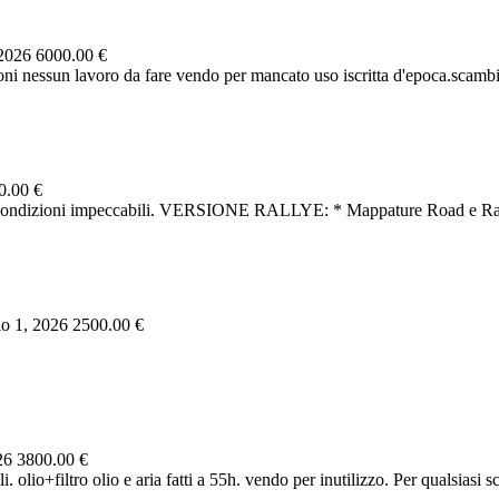
 2026
6000.00 €
uzioni nessun lavoro da fare vendo per mancato uso iscritta d'epoca.scamb
0.00 €
 in condizioni impeccabili. VERSIONE RALLYE: * Mappature Road e Ra
o 1, 2026
2500.00 €
026
3800.00 €
olio+filtro olio e aria fatti a 55h. vendo per inutilizzo. Per qualsiasi 