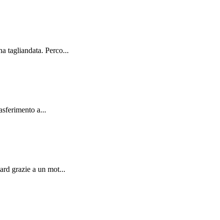
 tagliandata. Perco...
asferimento a...
rd grazie a un mot...