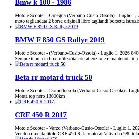
Bmw k 100 - 1986
Moto e Scooter
-
Omegna (Verbano-Cusio-Ossola)
-
Luglio 1,
moto tagliandata 2 borse originali libro tagliandi borsetta istr
BMW F 850 GS Rallye 2019
Moto e Scooter
-
(Verbano-Cusio-Ossola)
-
Luglio 1, 2026
840
Sempre tenuta in box, utilizzata con attenzione e mantenuta
Beta rr motard truck 50
Moto e Scooter
-
Domodossola (Verbano-Cusio-Ossola)
-
Lugli
Monta top nero 13000km
CRF 450 R 2017
Moto e Scooter
-
Varzo (Verbano-Cusio-Ossola)
-
Luglio 1, 2
Vendo come da titolo CRF 450 R. la moto all’attivo ha 58h totali. 