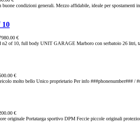
uone condizioni generali. Mezzo affidabile, ideale per spostamenti in ci
 10
7980.00 €
2 of 10, full body UNIT GARAGE Marboro con serbatoio 26 litri, tabel
500.00 €
Veicolo molto bello Unico proprietario Per info ###phonenumber### /
200.00 €
ore originale Portatarga sportivo DPM Feccie piccole originali protezion