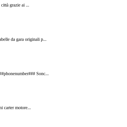
ttà grazie ai ...
le da gara originali p...
 ###phonenumber### Sonc...
i carter motore...