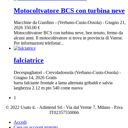
Motocoltvatore BCS con turbina neve
Macchine da Giardino
-
(Verbano-Cusio-Ossola)
-
Giugno 21,
2026
350.00 €
Motocoltivatore BCS con turbina neve, ben tenuto, fermo da
alcuni anni. Il motocoltivatore si trova in provincia di Varese.
Per informazioni telefonar...
falciatrice
Decespugliatori
-
Crevoladossola (Verbano-Cusio-Ossola)
-
Giugno 14, 2026
Gratis
barra falciante frontale a lama alternata gribaldi e salvia
larghezza 2.12 m pto 540 come nuova
1
© 2022 Usato it. - Adintend Srl - Via dal Verme 7, Milano - P.iva
IT02357550066
Accedi
Crea un account gratuito