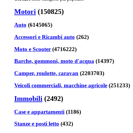
Motori
(150825)
Auto
(6145065)
Accessori e Ricambi auto
(262)
Moto e Scooter
(4716222)
Barche, gommoni, moto d'acqua
(14397)
Camper, roulotte, caravan
(2203703)
Veicoli commerciali, macchine agricole
(251233)
Immobili
(2492)
Case e appartamenti
(1186)
Stanze e posti letto
(432)